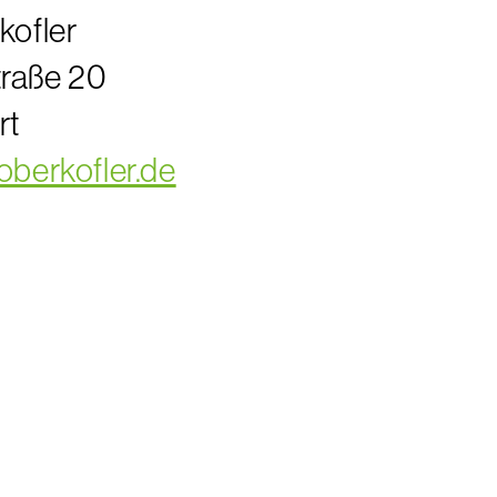
kofler
raße 20
rt
oberkofler.de