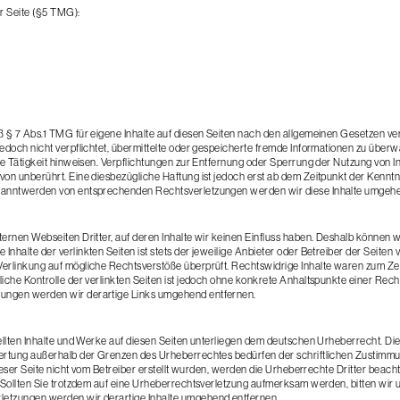
er Seite (§5 TMG):
ß § 7 Abs.1 TMG für eigene Inhalte auf diesen Seiten nach den allgemeinen Gesetzen ver
jedoch nicht verpflichtet, übermittelte oder gespeicherte fremde Informationen zu üb
ige Tätigkeit hinweisen. Verpflichtungen zur Entfernung oder Sperrung der Nutzung von 
von unberührt. Eine diesbezügliche Haftung ist jedoch erst ab dem Zeitpunkt der Kenntn
kanntwerden von entsprechenden Rechtsverletzungen werden wir diese Inhalte umgehe
ernen Webseiten Dritter, auf deren Inhalte wir keinen Einfluss haben. Deshalb können w
nhalte der verlinkten Seiten ist stets der jeweilige Anbieter oder Betreiber der Seiten v
erlinkung auf mögliche Rechtsverstöße überprüft. Rechtswidrige Inhalte waren zum Zei
iche Kontrolle der verlinkten Seiten ist jedoch ohne konkrete Anhaltspunkte einer Rech
ungen werden wir derartige Links umgehend entfernen.
ellten Inhalte und Werke auf diesen Seiten unterliegen dem deutschen Urheberrecht. Die 
ertung außerhalb der Grenzen des Urheberrechtes bedürfen der schriftlichen Zustimmu
 dieser Seite nicht vom Betreiber erstellt wurden, werden die Urheberrechte Dritter beac
. Sollten Sie trotzdem auf eine Urheberrechtsverletzung aufmerksam werden, bitten wi
etzungen werden wir derartige Inhalte umgehend entfernen.