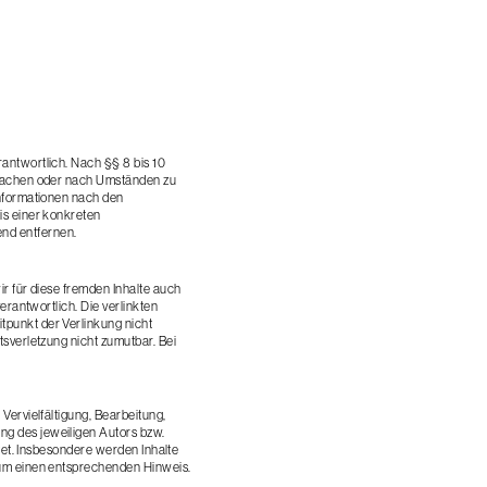
antwortlich. Nach §§ 8 bis 10
erwachen oder nach Umständen zu
Informationen nach den
is einer konkreten
nd entfernen.
ir für diese fremden Inhalte auch
erantwortlich. Die verlinkten
tpunkt der Verlinkung nicht
tsverletzung nicht zumutbar. Bei
Vervielfältigung, Bearbeitung,
ng des jeweiligen Autors bzw.
htet. Insbesondere werden Inhalte
r um einen entsprechenden Hinweis.