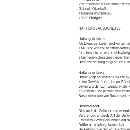
Verantwortlich für die Inhalte dies
Gabriela Oberkofler
Taubenheimstraße 20
70372 Stuttgart
HAFTUNGSAUSSCHLUSS
Haftung für Inhalte
Als Diensteanbieter sind wir gemä
TMG sind wir als Diensteanbieter 
forschen, die auf eine rechtswidr
allgemeinen Gesetzen bleiben hier
Rechtsverletzung möglich. Bei Be
Haftung für Links
Unser Angebot enthält Links zu ext
keine Gewähr übernehmen. Für die I
Seiten wurden zum Zeitpunkt der V
erkennbar. Eine permanente inhaltl
Bekanntwerden von Rechtsverletz
Urheberrecht
Die durch die Seitenbetreiber erst
Verbreitung und jede Art der Verw
Erstellers. Soweit die Inhalte auf
Dritter als solche gekennzeichnet
Bei Bekanntwerden von Rechtsverl