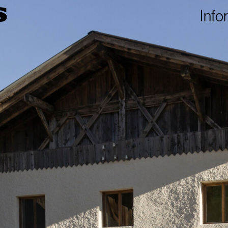
S
Info